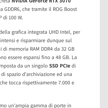
creta
NVIDIA GeForce RTX 3070
a GDDR6, che tramite il ROG Boost
 di 100 W.
lla grafica integrata UHD Intel, per
 intensi e risparmiare dunque sul
hi di memoria RAM DDR4 da 32 GB
no essere espansi fino a 48 GB. La
omposta da un singolo
SSD PCIe
di
di spazio d'archiviazione ed una
a che tocca rispettivamente 7.000 e
viamo un'ampia gamma di porte in