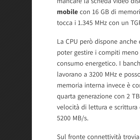
mancare la scheda video dis
mobile
con 16 GB di memori
tocca i 1.345 MHz con un TGP
La CPU però dispone anche de
poter gestire i compiti meno
consumo energetico. I banc
lavorano a 3200 MHz e posso
memoria interna invece è c
quarta generazione con 2 TB 
velocità di lettura e scrittur
5200 MB/s.
Sul fronte connettività tro