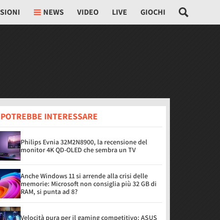
SIONI
NEWS
VIDEO
LIVE
GIOCHI
I POTREBBE INTERESSARE
Philips Evnia 32M2N8900, la recensione del
monitor 4K QD-OLED che sembra un TV
Anche Windows 11 si arrende alla crisi delle
memorie: Microsoft non consiglia più 32 GB di
RAM, si punta ad 8?
Velocità pura per il gaming competitivo: ASUS