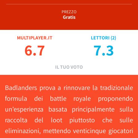
PREZZO
Gratis
MULTIPLAYER.IT
LETTORI (
2
)
6.7
7.3
IL TUO VOTO
Badlanders prova a rinnovare la tradizionale
formula dei battle royale proponendo
un'esperienza basata principalmente sulla
raccolta del loot piuttosto che sulle
eliminazioni, mettendo venticinque giocatori