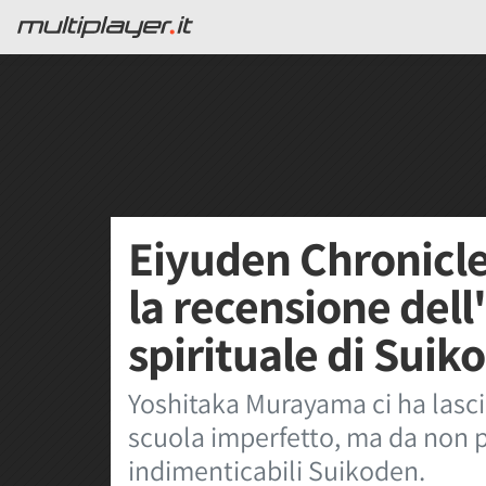
Eiyuden Chronicl
la recensione dell
spirituale di Suik
Yoshitaka Murayama ci ha lasci
scuola imperfetto, ma da non p
indimenticabili Suikoden.