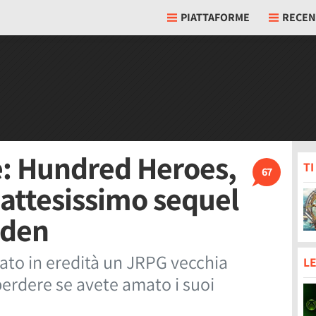
PIATTAFORME
RECEN
e: Hundred Heroes,
T
67
'attesissimo sequel
oden
ato in eredità un JRPG vecchia
LE
erdere se avete amato i suoi