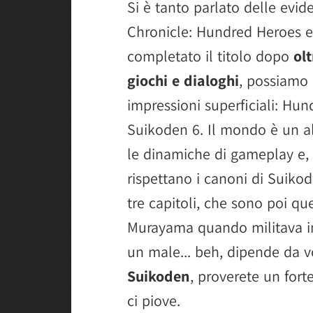
Si è tanto parlato delle evid
Chronicle: Hundred Heroes 
completato il titolo dopo
ol
giochi e dialoghi
, possiamo 
impressioni superficiali: Hu
Suikoden 6. Il mondo è un alt
le dinamiche di gameplay e, s
rispettano i canoni di Suiko
tre capitoli, che sono poi qu
Murayama quando militava i
un male... beh, dipende da v
Suikoden
, proverete un fort
ci piove.