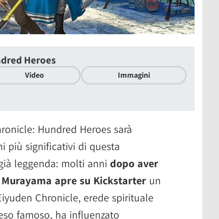
ndred Heroes
Video
Immagini
hronicle: Hundred Heroes sarà
 più significativi di questa
già leggenda: molti anni
dopo aver
a Murayama apre su Kickstarter
un
iyuden Chronicle, erede spirituale
eso famoso, ha influenzato