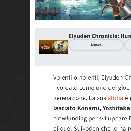
Eiyuden Chronicle: Hu
News
Volenti o nolenti, Eiyuden C
ricordato come uno dei giochi
generazione. La sua
storia
è 
lasciato Konami, Yoshitak
crowfunding per sviluppare E
di quel Suikoden che lo ha r