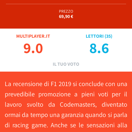
PREZZO
69,90 €
MULTIPLAYER.IT
LETTORI (
35
)
9.0
8.6
IL TUO VOTO
La recensione di F1 2019 si conclude con una
prevedibile promozione a pieni voti per il
lavoro svolto da Codemasters, diventato
ormai da tempo una garanzia quando si parla
di racing game. Anche se le sensazioni alla