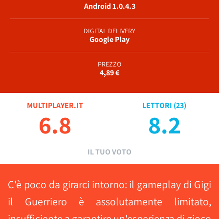
Android 1.0.4.3
DIGITAL DELIVERY
Google Play
PREZZO
4,89 €
MULTIPLAYER.IT
LETTORI (
23
)
6.8
8.2
IL TUO VOTO
C'è poco da girarci intorno: il gameplay di Gigi
il Guerriero è assolutamente limitato,
insufficiente a garantire un'esperienza di gioco