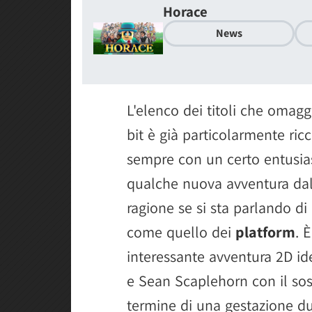
Horace
News
L'elenco dei titoli che omagg
bit è già particolarmente ric
sempre con un certo entusias
qualche nuova avventura dal
ragione se si sta parlando d
come quello dei
platform
. 
interessante avventura 2D id
e Sean Scaplehorn con il so
termine di una gestazione dur