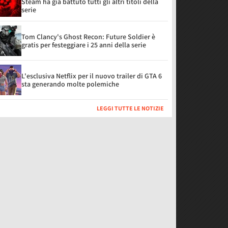
Steam ha già battuto tutti gli altri titoli della
serie
Tom Clancy's Ghost Recon: Future Soldier è
gratis per festeggiare i 25 anni della serie
L'esclusiva Netflix per il nuovo trailer di GTA 6
sta generando molte polemiche
LEGGI TUTTE LE NOTIZIE