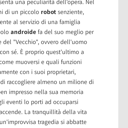
enta una peculiarità dell'opera. Nel
nni di un piccolo
robot
senziente,
nte al servizio di una famiglia
ccolo
androide
fa del suo meglio per
te del "Vecchio", ovvero dell'uomo
con sé. È proprio quest'ultimo a
u come muoversi e quali funzioni
mente con i suoi proprietari,
 di raccogliere almeno un milione di
à ben impresso nella sua memoria
li eventi lo porti ad occuparsi
accende. La tranquillità della vita
n'improvvisa tragedia si abbatte