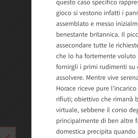
questo caso specifico rappres
gioco si vestono infatti i pa
assemblato e messo inizialme
benestante britannica. Il pi
assecondare tutte le richies
che lo ha fortemente voluto 
fornirgli i primi rudimenti s
assolvere. Mentre vive serena
Horace riceve pure l'incarico
rifiuti; obiettivo che rimarr
virtuale, sebbene il corso deg
principalmente di ben altre f
domestica precipita quando u