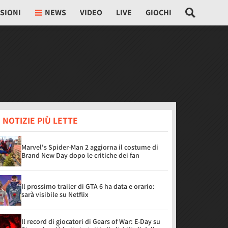
SIONI
NEWS
VIDEO
LIVE
GIOCHI
 NOTIZIE PIÙ LETTE
Marvel's Spider-Man 2 aggiorna il costume di
Brand New Day dopo le critiche dei fan
Il prossimo trailer di GTA 6 ha data e orario:
sarà visibile su Netflix
Il record di giocatori di Gears of War: E-Day su