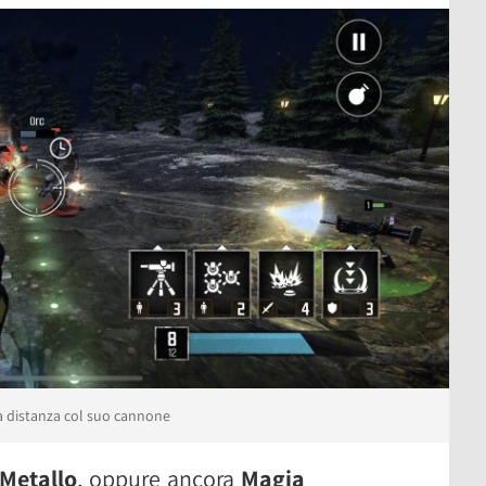
lla distanza col suo cannone
Metallo
, oppure ancora
Magia