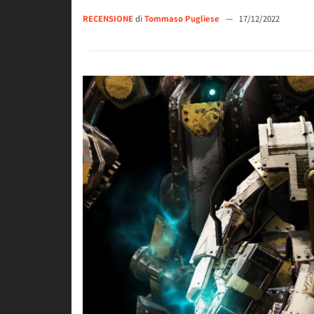
RECENSIONE
di
Tommaso Pugliese
—
17/12/2022