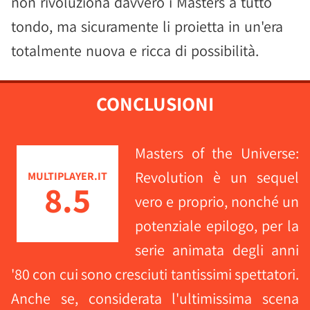
non rivoluziona davvero i Masters a tutto
tondo, ma sicuramente li proietta in un'era
totalmente nuova e ricca di possibilità.
CONCLUSIONI
Masters of the Universe:
Revolution è un sequel
MULTIPLAYER.IT
8.5
vero e proprio, nonché un
potenziale epilogo, per la
serie animata degli anni
'80 con cui sono cresciuti tantissimi spettatori.
Anche se, considerata l'ultimissima scena