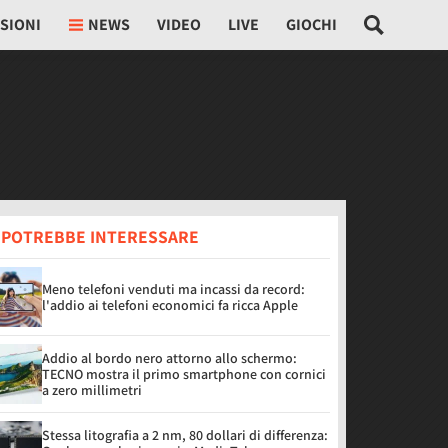
SIONI
NEWS
VIDEO
LIVE
GIOCHI
I POTREBBE INTERESSARE
Meno telefoni venduti ma incassi da record:
l'addio ai telefoni economici fa ricca Apple
Addio al bordo nero attorno allo schermo:
TECNO mostra il primo smartphone con cornici
a zero millimetri
Stessa litografia a 2 nm, 80 dollari di differenza: