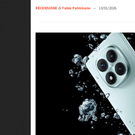
RECENSIONE
di
Fabio Palmisano
—
13/01/2026