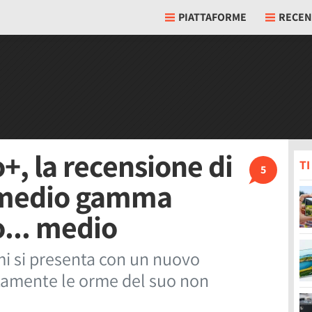
PIATTAFORME
RECEN
+, la recensione di
T
5
 medio gamma
o... medio
i si presenta con un nuovo
tamente le orme del suo non