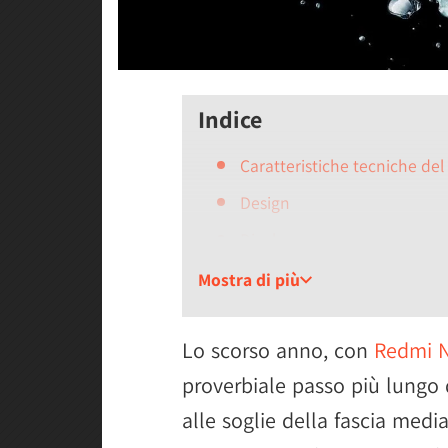
Indice
Caratteristiche tecniche de
Design
Display
Fotocamere
Mostra di più
Batteria
Lo scorso anno, con
Redmi N
Videogiochi e prestazioni
proverbiale passo più lungo d
Esperienza d’uso
alle soglie della fascia medi
Conclusioni