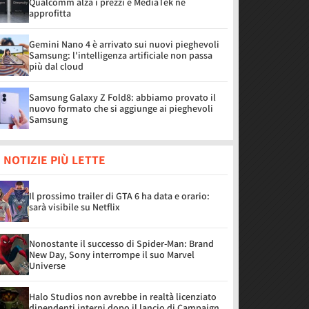
Qualcomm alza i prezzi e MediaTek ne
approfitta
Gemini Nano 4 è arrivato sui nuovi pieghevoli
Samsung: l'intelligenza artificiale non passa
più dal cloud
Samsung Galaxy Z Fold8: abbiamo provato il
nuovo formato che si aggiunge ai pieghevoli
Samsung
 NOTIZIE PIÙ LETTE
Il prossimo trailer di GTA 6 ha data e orario:
sarà visibile su Netflix
Nonostante il successo di Spider-Man: Brand
New Day, Sony interrompe il suo Marvel
Universe
Halo Studios non avrebbe in realtà licenziato
dipendenti interni dopo il lancio di Campaign