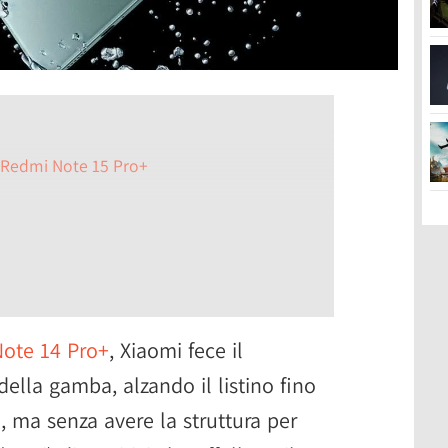
l Redmi Note 15 Pro+
ote 14 Pro+
, Xiaomi fece il
ella gamba, alzando il listino fino
a, ma senza avere la struttura per