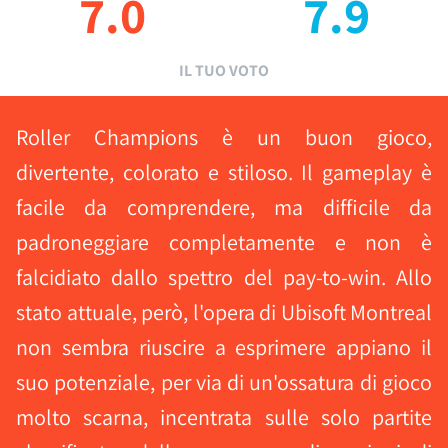
7.0
7.9
IL TUO VOTO
Roller Champions è un buon gioco,
divertente, colorato e stiloso. Il gameplay è
facile da comprendere, ma difficile da
padroneggiare completamente e non è
falcidiato dallo spettro del pay-to-win. Allo
stato attuale, però, l'opera di Ubisoft Montreal
non sembra riuscire a esprimere appiano il
suo potenziale, per via di un'ossatura di gioco
molto scarna, incentrata sulle solo partite