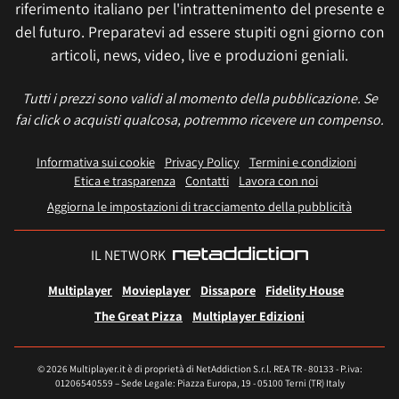
riferimento italiano per l'intrattenimento del presente e
del futuro. Preparatevi ad essere stupiti ogni giorno con
articoli, news, video, live e produzioni geniali.
Tutti i prezzi sono validi al momento della pubblicazione. Se
fai click o acquisti qualcosa, potremmo ricevere un compenso.
Informativa sui cookie
Privacy Policy
Termini e condizioni
Etica e trasparenza
Contatti
Lavora con noi
Aggiorna le impostazioni di tracciamento della pubblicità
IL NETWORK
Multiplayer
Movieplayer
Dissapore
Fidelity House
The Great Pizza
Multiplayer Edizioni
© 2026 Multiplayer.it è di proprietà di NetAddiction S.r.l. REA TR - 80133 - P.iva:
01206540559 – Sede Legale: Piazza Europa, 19 - 05100 Terni (TR) Italy