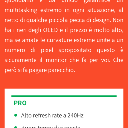
multitasking estremo in ogni situazione, al
netto di qualche piccola pecca di design. Non
ha i neri degli OLED e il prezzo è molto alto,
ma se amate le curvature estreme unite a un
numero di pixel spropositato questo è
sicuramente il monitor che fa per voi. Che
però si fa pagare parecchio.
PRO
Alto refresh rate a 240Hz
Buoni tempi di risposta