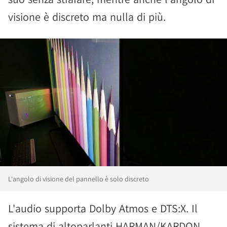
visione è discreto ma nulla di più.
L'angolo di visione del pannello è solo discreto
L'audio supporta Dolby Atmos e DTS:X. Il
sistema di altoparlanti HARMAN/KARDON