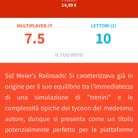
14,99 €
MULTIPLAYER.IT
LETTORI (
1
)
7.5
10
IL TUO VOTO
Sid Meier's Railroads! Si caratterizzava già in
origine per il suo equilibrio tra l'immediatezza
di una simulazione di "trenini" e le
complessità tipiche dei tycoon del medesimo
autore, dunque si presenta come un titolo
potenzialmente perfetto per le piattaforme