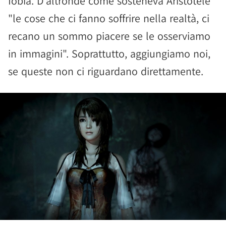
fobia. D'altronde come sosteneva Aristotele
"le cose che ci fanno soffrire nella realtà, ci
recano un sommo piacere se le osserviamo
in immagini". Soprattutto, aggiungiamo noi,
se queste non ci riguardano direttamente.