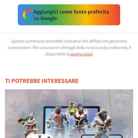
Aggiungici come fonte preferita
su Google
Questo contenuto potrebbe includere link affiliati che generano
commissioni.
Per conoscere i dettagli della nostra policy editoriale, è
disponibile la
pagina etica
.
TI POTREBBE INTERESSARE