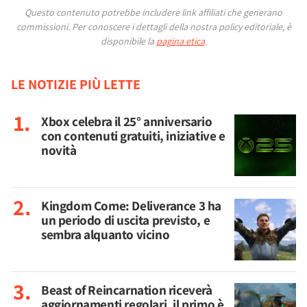
Questo contenuto potrebbe includere link affiliati che generano
commissioni.
Per conoscere i dettagli della nostra policy editoriale, è
disponibile la
pagina etica
.
LE NOTIZIE PIÙ LETTE
Xbox celebra il 25° anniversario
con contenuti gratuiti, iniziative e
novità
Kingdom Come: Deliverance 3 ha
un periodo di uscita previsto, e
sembra alquanto vicino
Beast of Reincarnation riceverà
aggiornamenti regolari, il primo è