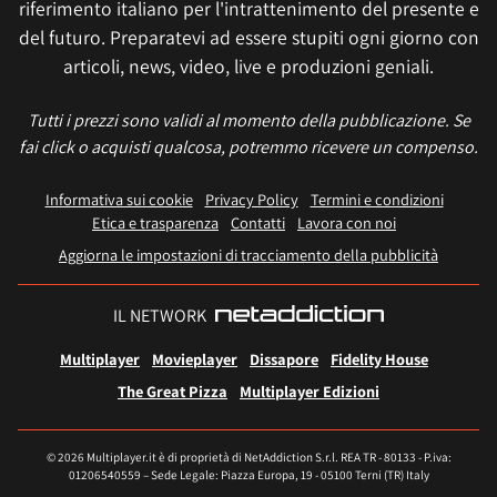
riferimento italiano per l'intrattenimento del presente e
del futuro. Preparatevi ad essere stupiti ogni giorno con
articoli, news, video, live e produzioni geniali.
Tutti i prezzi sono validi al momento della pubblicazione. Se
fai click o acquisti qualcosa, potremmo ricevere un compenso.
Informativa sui cookie
Privacy Policy
Termini e condizioni
Etica e trasparenza
Contatti
Lavora con noi
Aggiorna le impostazioni di tracciamento della pubblicità
IL NETWORK
Multiplayer
Movieplayer
Dissapore
Fidelity House
The Great Pizza
Multiplayer Edizioni
© 2026 Multiplayer.it è di proprietà di NetAddiction S.r.l. REA TR - 80133 - P.iva:
01206540559 – Sede Legale: Piazza Europa, 19 - 05100 Terni (TR) Italy