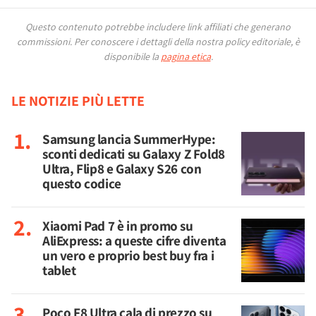
Questo contenuto potrebbe includere link affiliati che generano
commissioni.
Per conoscere i dettagli della nostra policy editoriale, è
disponibile la
pagina etica
.
LE NOTIZIE PIÙ LETTE
Samsung lancia SummerHype:
sconti dedicati su Galaxy Z Fold8
Ultra, Flip8 e Galaxy S26 con
questo codice
Xiaomi Pad 7 è in promo su
AliExpress: a queste cifre diventa
un vero e proprio best buy fra i
tablet
Poco F8 Ultra cala di prezzo su