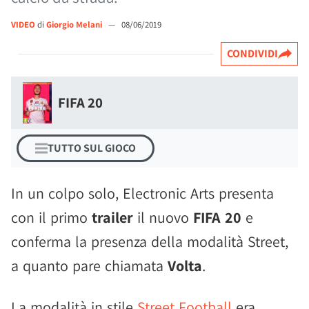
VIDEO
di
Giorgio Melani
—
08/06/2019
CONDIVIDI
FIFA 20
TUTTO SUL GIOCO
In un colpo solo, Electronic Arts presenta
con il primo
trailer
il nuovo
FIFA 20
e
conferma la presenza della modalità Street,
a quanto pare chiamata
Volta
.
La modalità in stile
Street Football
era