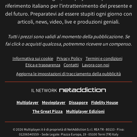
riferimento italiano per l'intrattenimento del presente e
del futuro. Preparatevi ad essere stupiti ogni giorno con
articoli, news, video, live e produzioni geniali.
Tutti i prezzi sono validi al momento della pubblicazione. Se
fai click o acquisti qualcosa, potremmo ricevere un compenso.
Informativa sui cookie
Privacy Policy
Termini e condizioni
Etica e trasparenza
Contatti
Lavora con noi
Aggiorna le impostazioni di tracciamento della pubblicità
IL NETWORK
Multiplayer
Movieplayer
Dissapore
Fidelity House
The Great Pizza
Multiplayer Edizioni
© 2026 Multiplayer.it è di proprietà di NetAddiction S.r.l. REA TR - 80133 - P.iva:
01206540559 – Sede Legale: Piazza Europa, 19 - 05100 Terni (TR) Italy