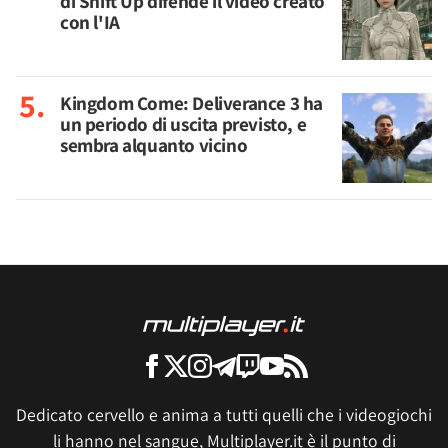
di Shift Up difende il video creato
con l'IA
Kingdom Come: Deliverance 3 ha
un periodo di uscita previsto, e
sembra alquanto vicino
Dedicato cervello e anima a tutti quelli che i videogiochi
li hanno nel sangue, Multiplayer.it è il punto di