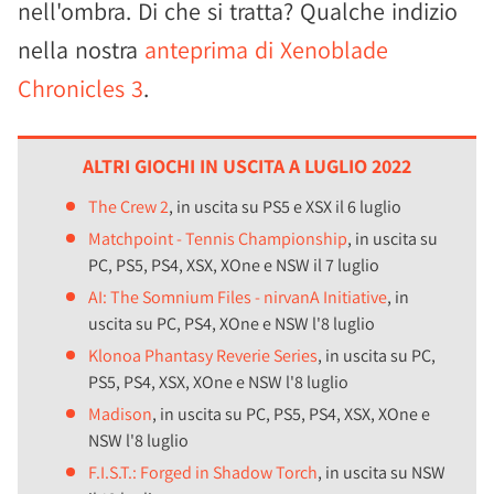
nell'ombra. Di che si tratta? Qualche indizio
nella nostra
anteprima di Xenoblade
Chronicles 3
.
ALTRI GIOCHI IN USCITA A LUGLIO 2022
The Crew 2
, in uscita su PS5 e XSX il 6 luglio
Matchpoint - Tennis Championship
, in uscita su
PC, PS5, PS4, XSX, XOne e NSW il 7 luglio
AI: The Somnium Files - nirvanA Initiative
, in
uscita su PC, PS4, XOne e NSW l'8 luglio
Klonoa Phantasy Reverie Series
, in uscita su PC,
PS5, PS4, XSX, XOne e NSW l'8 luglio
Madison
, in uscita su PC, PS5, PS4, XSX, XOne e
NSW l'8 luglio
F.I.S.T.: Forged in Shadow Torch
, in uscita su NSW