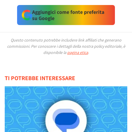
Aggiungici come fonte preferita
su Google
Questo contenuto potrebbe includere link affiliati che generano
commissioni.
Per conoscere i dettagli della nostra policy editoriale, è
disponibile la
pagina etica
.
TI POTREBBE INTERESSARE