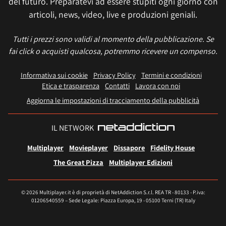
del futuro. Preparatevi ad essere stupiti ogni giorno con
articoli, news, video, live e produzioni geniali.
Tutti i prezzi sono validi al momento della pubblicazione. Se
fai click o acquisti qualcosa, potremmo ricevere un compenso.
Informativa sui cookie
Privacy Policy
Termini e condizioni
Etica e trasparenza
Contatti
Lavora con noi
Aggiorna le impostazioni di tracciamento della pubblicità
IL NETWORK
Multiplayer
Movieplayer
Dissapore
Fidelity House
The Great Pizza
Multiplayer Edizioni
© 2026 Multiplayer.it è di proprietà di NetAddiction S.r.l. REA TR - 80133 - P.iva:
01206540559 – Sede Legale: Piazza Europa, 19 - 05100 Terni (TR) Italy