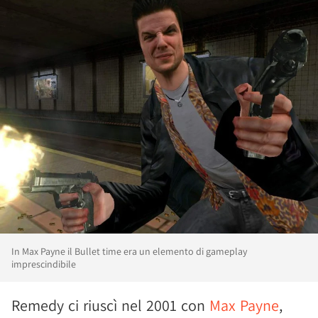
In Max Payne il Bullet time era un elemento di gameplay
imprescindibile
Remedy ci riuscì nel 2001 con
Max Payne
,