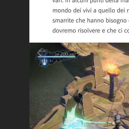
vari. In alcuni punti della m
mondo dei vivi a quello dei m
smarrite che hanno bisogno d
dovremo risolvere e che ci c