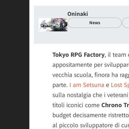
Oninaki
News
Tokyo RPG Factory
, il team
appositamente per sviluppare
vecchia scuola, finora ha rag
parte.
I am Setsuna
e
Lost S
sulla nostalgia che i veteran
titoli iconici come
Chrono Tr
budget decisamente ristretto
al piccolo sviluppatore di cu