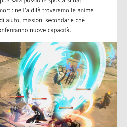
appa sarà possibile spostarsi dal
orti: nell'aldilà troveremo le anime
i aiuto, missioni secondarie che
onferiranno nuove capacità.