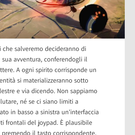
iriti che salveremo decideranno di
sua avventura, conferendogli il
tere. A ogni spirito corrisponde un
 entità si materializzeranno sotto
lestre e via dicendo. Non sappiamo
clutare, né se ci siano limiti a
to in basso a sinistra un'interfaccia
ti frontali del joypad. È plausibile
o premendo il tasto corrispondente,