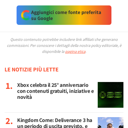
Aggiungici come fonte preferita
su Google
Questo contenuto potrebbe includere link affiliati che generano
commissioni.
Per conoscere i dettagli della nostra policy editoriale, è
disponibile la
pagina etica
.
LE NOTIZIE PIÙ LETTE
Xbox celebra il 25° anniversario
con contenuti gratuiti, iniziative e
novità
Kingdom Come: Deliverance 3 ha
un periodo di uscita previsto, e