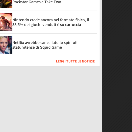
Rockstar Games e Take-Two
Nintendo crede ancora nel formato fisico, il
38,5% dei giochi venduti è su cartuccia
Netflix avrebbe cancellato lo spin-off
statunitense di Squid Game
LEGGI TUTTE LE NOTIZIE