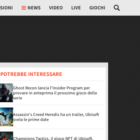
SIONI
NEWS
VIDEO
LIVE
GIOCHI
I POTREBBE INTERESSARE
Ghost Recon lancia l'Insider Program per
provare in anteprima il prossimo gioco della
serie
Assassin's Creed Heredis ha un trailer, Ubisoft
svela le prime date
Champions Tactics, il gioco NFT di Ubisoft,