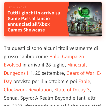
Tutti i giochi in arrivo su
Game Pass al lancio
annunciati all'Xbox
Games Showcase
Tra questi ci sono alcuni titoli veramente di
grosso calibro come
Halo: Campaign
Evolved
in arrivo il 28 luglio,
Minecraft
Dungeons II
il 29 settembre,
Gears of War: E-
Day
previsto per il 6 ottobre e poi
Fable
,
Clockwork Revolution
,
State of Decay 3
,
Senua, Spyro: A Realm Beyond e tanti altri