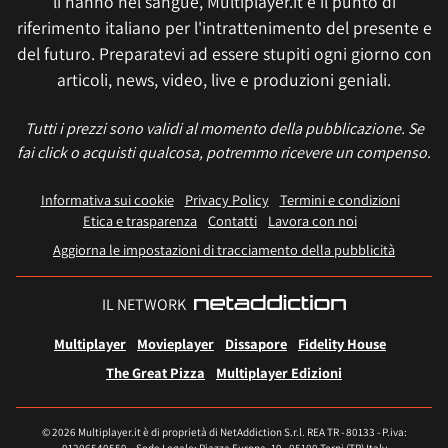
li hanno nel sangue, Multiplayer.it è il punto di
riferimento italiano per l'intrattenimento del presente e
del futuro. Preparatevi ad essere stupiti ogni giorno con
articoli, news, video, live e produzioni geniali.
Tutti i prezzi sono validi al momento della pubblicazione. Se
fai click o acquisti qualcosa, potremmo ricevere un compenso.
Informativa sui cookie
Privacy Policy
Termini e condizioni
Etica e trasparenza
Contatti
Lavora con noi
Aggiorna le impostazioni di tracciamento della pubblicità
IL NETWORK
Multiplayer
Movieplayer
Dissapore
Fidelity House
The Great Pizza
Multiplayer Edizioni
© 2026 Multiplayer.it è di proprietà di NetAddiction S.r.l. REA TR - 80133 - P.iva: