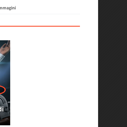
Immagini
di