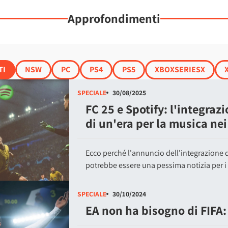
Approfondimenti
TI
NSW
PC
PS4
PS5
XBOXSERIESX
SPECIALE
30/08/2025
FC 25 e Spotify: l'integraz
di un'era per la musica ne
Ecco perché l'annuncio dell'integrazione di
potrebbe essere una pessima notizia per i
SPECIALE
30/10/2024
EA non ha bisogno di FIFA: