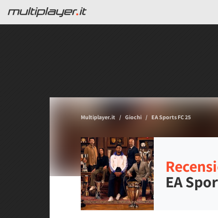
Multiplayer.it
Giochi
EA Sports FC 25
Recensi
EA Spor