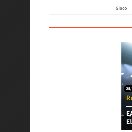
Gioco
25/
R
E
E