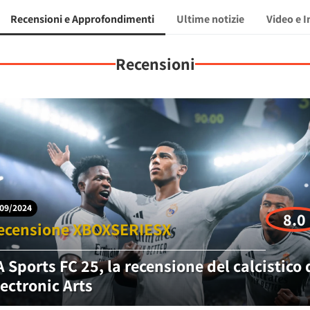
Recensioni e Approfondimenti
Ultime notizie
Video e 
Recensioni
09/2024
8.0
ecensione XBOXSERIESX
A Sports FC 25, la recensione del calcistico 
lectronic Arts