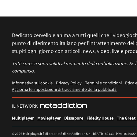
Dedicato cervello e anima a tutti quelli che i videogiochi
punto di riferimento italiano per l'intrattenimento del 
stupiti ogni giorno con articoli, news, video, live e prod
Tutti i prezzi sono validi al momento della pubblicazione. Se 
compenso.
Informativa sui cookie
Privacy Policy
Termini e condizioni
Etica 
Aggiorna le impostazioni di tracciamento della pubblicità
IL NETWORK
Multiplayer
Movieplayer
Dissapore
Fidelity House
The Great
© 2026 Multiplayer.it è di proprietà di NetAddiction S.r.l. REA TR - 80133 - P.iva: 012065