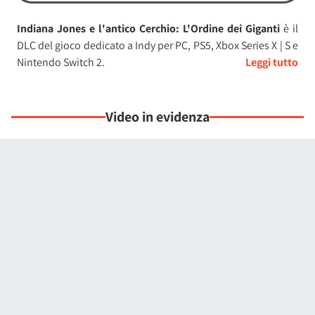
Indiana Jones e l'antico Cerchio: L'Ordine dei Giganti
è il
DLC del gioco dedicato a Indy per PC, PS5, Xbox Series X | S e
Nintendo Switch 2.
Questa nuova avventura ci porta a Roma e più precisamente
nel cuore dei Vaticano
, mettendo alla prova le capacità di
Video in evidenza
Indiana Jones che deve indagare su una bestia nascosta
nelle profondità della capitale italiana. Indiana Jones e
l'antico Cerchio: L'Ordine dei Giganti ci farà quindi esplorare
le strade di Roma, così come una serie di catacombe
dimenticate (perfette per un archeologo!).
Ad apporsi ad Indy, in Indiana Jones e l'antico Cerchio:
L'Ordine dei Giganti, ci sarà una setta pericolosa così come
una serie di enigmi ideati addirittura dagli imperatori
romani del passato: saremo in grado di scoprire l'oscura
eredità dei giganti nefilim?
Ad aiutarci ci saranno nuovi personaggi come padre Ricci,