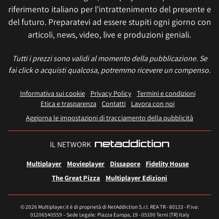
riferimento italiano per l'intrattenimento del presente e
del futuro. Preparatevi ad essere stupiti ogni giorno con
articoli, news, video, live e produzioni geniali.
Tutti i prezzi sono validi al momento della pubblicazione. Se
fai click o acquisti qualcosa, potremmo ricevere un compenso.
Informativa sui cookie
Privacy Policy
Termini e condizioni
Etica e trasparenza
Contatti
Lavora con noi
Aggiorna le impostazioni di tracciamento della pubblicità
IL NETWORK
Multiplayer
Movieplayer
Dissapore
Fidelity House
The Great Pizza
Multiplayer Edizioni
© 2026 Multiplayer.it è di proprietà di NetAddiction S.r.l. REA TR - 80133 - P.iva:
01206540559 – Sede Legale: Piazza Europa, 19 - 05100 Terni (TR) Italy