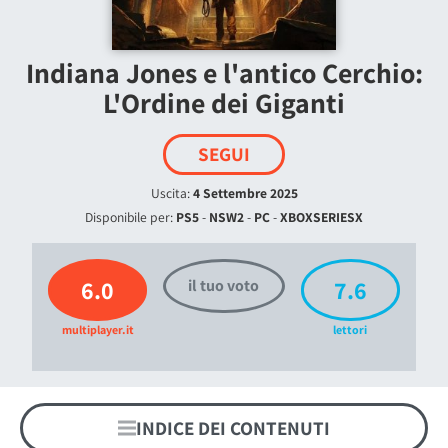
Indiana Jones e l'antico Cerchio:
L'Ordine dei Giganti
SEGUI
Uscita:
4 Settembre 2025
Disponibile per:
PS5
-
NSW2
-
PC
-
XBOXSERIESX
6.0
7.6
il tuo voto
multiplayer.it
lettori
INDICE DEI CONTENUTI