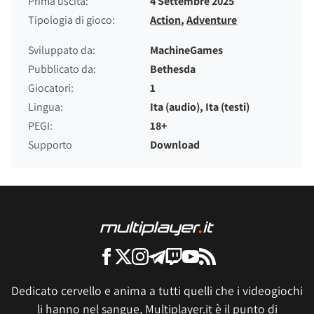
Prima uscita:
4 Settembre 2025
Tipologia di gioco:
Action
,
Adventure
Sviluppato da:
MachineGames
Pubblicato da:
Bethesda
Giocatori:
1
Lingua:
Ita (audio), Ita (testi)
PEGI:
18+
Supporto
Download
Dedicato cervello e anima a tutti quelli che i videogiochi
li hanno nel sangue, Multiplayer.it è il punto di