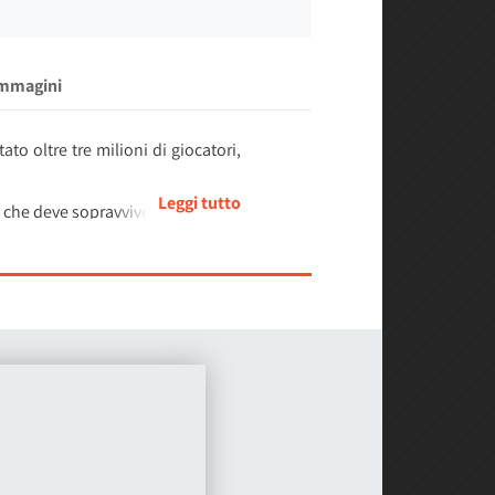
Immagini
 oltre tre milioni di giocatori,
che deve sopravvivere e crescere
ni di partenza, influenzando la
ite gravi o, in casi estremi, morte,
ercorsi e comportamenti dei PNG.
pone sfide uniche che richiedono
istema Exercise, che permette di
ndo offrono insegnamenti cruciali