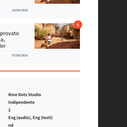
19/05/2026
5
 provato
a,
ler
07/06/2026
Nine Dots Studio
Indipendente
2
Eng (audio), Eng (testi)
nd