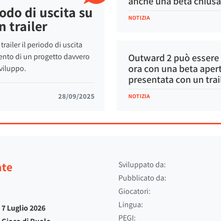
anche una beta chiusa
odo di uscita su
NOTIZIA
 trailer
ailer il periodo di uscita
mento di un progetto davvero
Outward 2 può essere
ora con una beta apert
viluppo.
presentata con un trai
28/09/2025
NOTIZIA
ate
Sviluppato da:
Pubblicato da:
Giocatori:
Lingua:
7 Luglio 2026
PEGI: