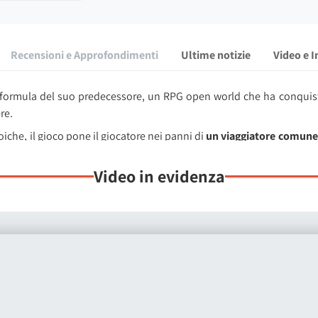
Recensioni e Approfondimenti
Ultime notizie
Video e 
formula del suo predecessore, un RPG open world che ha conquistato
re.
oiche, il gioco pone il giocatore nei panni di
un viaggiatore comune
re scenari iniziali e undici background determinano le condizio
ità di interazione.
Video in evidenza
a ha conseguenze
: essere colpiti o catturati può significare furto, fer
ivenza immersiva e realistica.
micamente, con un ciclo stagionale completo che modifica biomi, p
ains alle piogge acide dei Gathes of Catharsis, ogni regione pro
stante.
 scelte tattiche, equipaggiamento e abilità, integrate dal nuovo s
 base al proprio stile di gioco, mentre allenatori sparsi per il mo