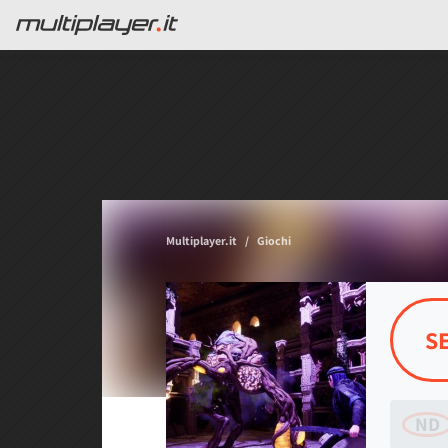
Multiplayer.it
Giochi
S
ND