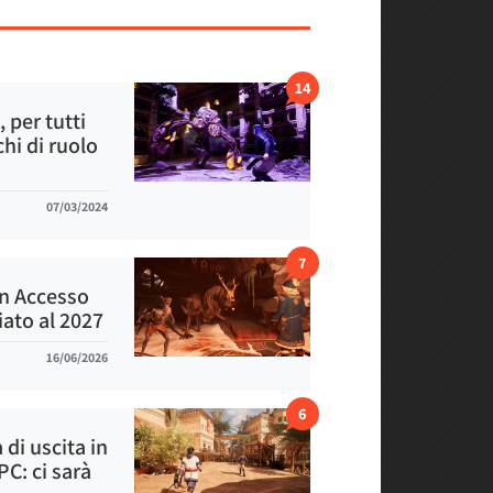
14
 per tutti
chi di ruolo
07/03/2024
7
in Accesso
iato al 2027
16/06/2026
6
di uscita in
PC: ci sarà