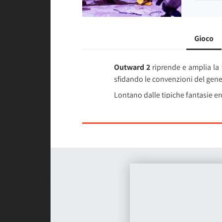
Gioco
Outward 2
riprende e amplia la 
sfidando le convenzioni del gene
Lontano dalle tipiche fantasie er
in un mondo duro e spietato. T
posizione, le risorse e le possibil
In Outward 2,
anche la sconfitt
creando un'esperienza di sopravv
Il mondo di Aurai
si evolve dina
Dalle bufere delle Gilded Mount
pianificazione e adattamento co
Il sistema di crescita
si basa su
sviluppare competenze passive in