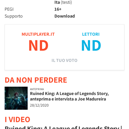
Ita
(testi)
PEGI
16+
Supporto
Download
MULTIPLAYER.IT
LETTORI
ND
ND
IL TUO VOTO
DA NON PERDERE
ANTEPRIMA
Ruined King: A League of Legends Story,
anteprima e intervista a Joe Madureira
28/12/2020
I VIDEO
Ruined King: A League of Legends Story |