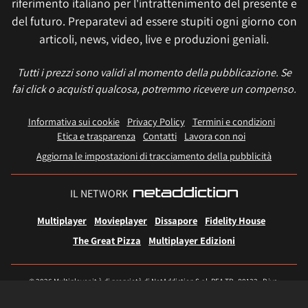
riferimento italiano per l'intrattenimento del presente e
del futuro. Preparatevi ad essere stupiti ogni giorno con
articoli, news, video, live e produzioni geniali.
Tutti i prezzi sono validi al momento della pubblicazione. Se
fai click o acquisti qualcosa, potremmo ricevere un compenso.
Informativa sui cookie
Privacy Policy
Termini e condizioni
Etica e trasparenza
Contatti
Lavora con noi
Aggiorna le impostazioni di tracciamento della pubblicità
IL NETWORK
Multiplayer
Movieplayer
Dissapore
Fidelity House
The Great Pizza
Multiplayer Edizioni
© 2026 Multiplayer.it è di proprietà di NetAddiction S.r.l. REA TR - 80133 - P.iva:
01206540559 – Sede Legale: Piazza Europa, 19 - 05100 Terni (TR) Italy