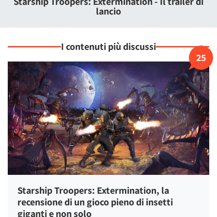
Starship Troopers: Extermination - Il trailer di
Ricordate anche di non farvi massacrare dagli insettoni.
lancio
I contenuti più discussi
25
Starship Troopers: Extermination, la
recensione di un gioco pieno di insetti
giganti e non solo