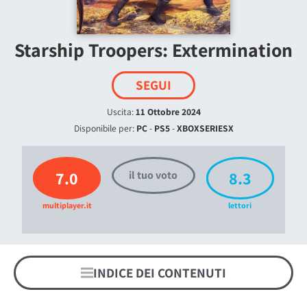
Starship Troopers: Extermination
SEGUI
Uscita:
11 Ottobre 2024
Disponibile per:
PC
-
PS5
-
XBOXSERIESX
7.0
8.3
il tuo voto
multiplayer.it
lettori
INDICE DEI CONTENUTI