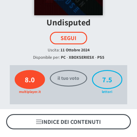
Undisputed
SEGUI
Uscita:
11 Ottobre 2024
Disponibile per:
PC
-
XBOXSERIESX
-
PS5
8.0
7.5
il tuo voto
multiplayer.it
lettori
INDICE DEI CONTENUTI