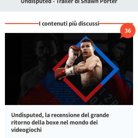
Undisputed - Trailer di Shawn Porter
scalata verso i vertici delle competizioni nella modalità
carriera.
I contenuti più discussi
36
Undisputed, la recensione del grande
ritorno della boxe nel mondo dei
videogiochi