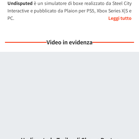
Undisputed
è un simulatore di boxe realizzato da Steel City
Interactive e pubblicato da Plaion per PS5, Xbox Series X|S e
PC.
Il gioco è stato pensato per offrire un'esperienza
soddisfacente e quanto più autentica possibile ai fan della
Video in evidenza
boxe. Per questo motivo il team di sviluppo ha realizzato
oltre 60 pugni differenti, una meccanica di footwork
avanzata, un sistema realistico di danni dinamici e
deformazione facciale degli atleti quando incassano un
colpo e 14 suggestive location per i combattimenti, dalle
palestre locali alle arene.
Il roster di Undisputed vanta oltre 70 pugili su licenza, tra cui
Tyson Fury, Oleksandr Usyk, Canelo Alvarez, Katie Taylor e
Roy Jones Jr., giusto per citarne alcuni, con altri in arrivo
dopo il lancio del gioco tramite DLC gratuiti e pagamento. È
anche possibile creare un proprio avatar,
personalizzandone aspetto, abbigliamento, stile di
combattimento e categoria di peso, con cui poi iniziare la