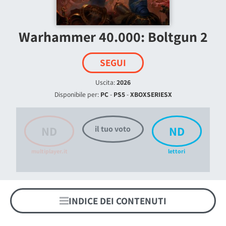
Warhammer 40.000: Boltgun 2
SEGUI
Uscita:
2026
Disponibile per:
PC
-
PS5
-
XBOXSERIESX
ND
ND
il tuo voto
multiplayer.it
lettori
INDICE DEI CONTENUTI