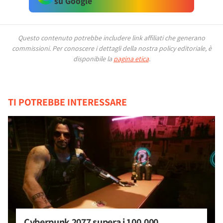
su Google
Questo contenuto potrebbe includere link affiliati che generano
commissioni.
Per conoscere i dettagli della nostra policy editoriale, è
disponibile la
pagina etica
.
TI POTREBBE INTERESSARE
Cyberpunk 2077 supera i 100.000 