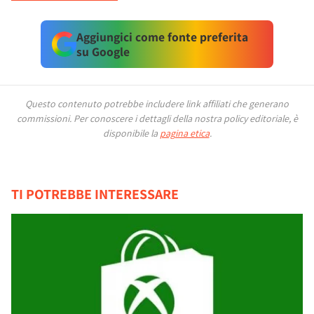
Aggiungici come fonte preferita
su Google
Questo contenuto potrebbe includere link affiliati che generano
commissioni.
Per conoscere i dettagli della nostra policy editoriale, è
disponibile la
pagina etica
.
TI POTREBBE INTERESSARE