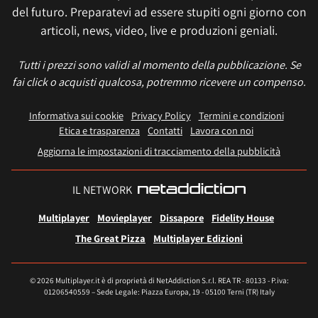
del futuro. Preparatevi ad essere stupiti ogni giorno con
articoli, news, video, live e produzioni geniali.
Tutti i prezzi sono validi al momento della pubblicazione. Se
fai click o acquisti qualcosa, potremmo ricevere un compenso.
Informativa sui cookie
Privacy Policy
Termini e condizioni
Etica e trasparenza
Contatti
Lavora con noi
Aggiorna le impostazioni di tracciamento della pubblicità
IL NETWORK
Multiplayer
Movieplayer
Dissapore
Fidelity House
The Great Pizza
Multiplayer Edizioni
© 2026 Multiplayer.it è di proprietà di NetAddiction S.r.l. REA TR - 80133 - P.iva:
01206540559 – Sede Legale: Piazza Europa, 19 - 05100 Terni (TR) Italy