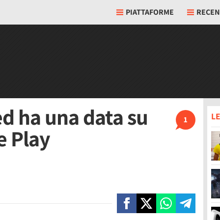
PIATTAFORME
RECEN
d ha una data su
LE
1
e Play