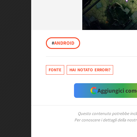
#
ANDROID
FONTE
HAI NOTATO ERRORI?
Aggiungici come
Questo contenuto potrebbe includ
Per conoscere i dettagli della nostra