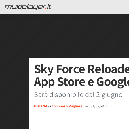
Sky Force Reloade
App Store e Googl
Sarà disponibile dal 2 giugno
NOTIZIA
di
Tommaso Pugliese
—
31/05/2016