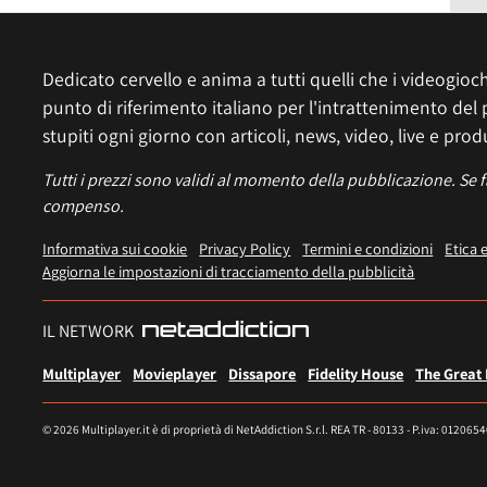
Dedicato cervello e anima a tutti quelli che i videogiochi
punto di riferimento italiano per l'intrattenimento del 
stupiti ogni giorno con articoli, news, video, live e prod
Tutti i prezzi sono validi al momento della pubblicazione. Se 
compenso.
Informativa sui cookie
Privacy Policy
Termini e condizioni
Etica 
Aggiorna le impostazioni di tracciamento della pubblicità
IL NETWORK
Multiplayer
Movieplayer
Dissapore
Fidelity House
The Great
© 2026 Multiplayer.it è di proprietà di NetAddiction S.r.l. REA TR - 80133 - P.iva: 012065