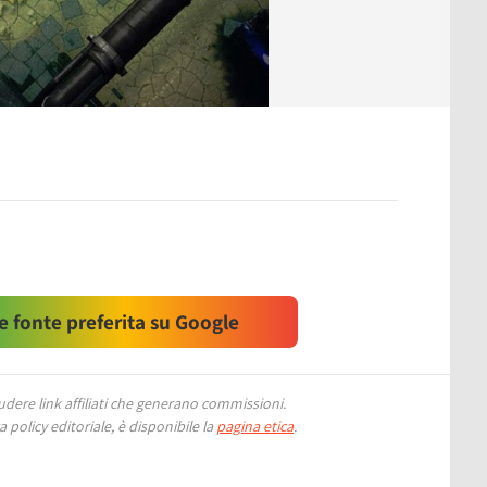
 fonte preferita su Google
ere link affiliati che generano commissioni.
 policy editoriale, è disponibile la
pagina etica
.