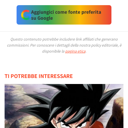
Aggiungici come fonte preferita
su Google
Questo contenuto potrebbe includere link affiliati che generano
commissioni.
Per conoscere i dettagli della nostra policy editoriale, è
disponibile la
pagina etica
.
TI POTREBBE INTERESSARE