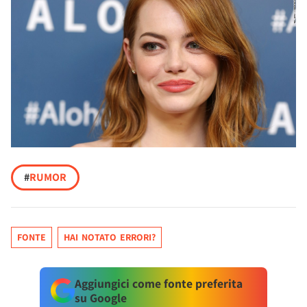
#
RUMOR
FONTE
HAI NOTATO ERRORI?
Aggiungici come fonte preferita
su Google