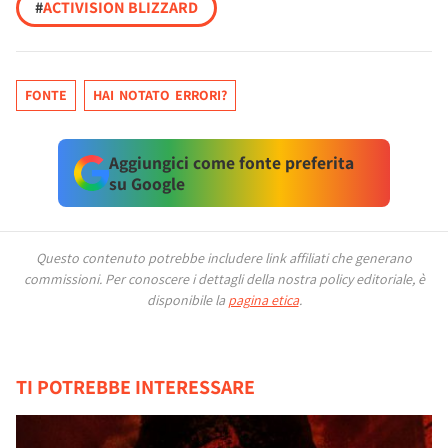
#
ACTIVISION BLIZZARD
FONTE
HAI NOTATO ERRORI?
Aggiungici come fonte preferita
su Google
Questo contenuto potrebbe includere link affiliati che generano
commissioni.
Per conoscere i dettagli della nostra policy editoriale, è
disponibile la
pagina etica
.
TI POTREBBE INTERESSARE