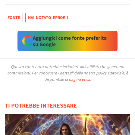
FONTE
HAI NOTATO ERRORI?
Aggiungici come fonte preferita
su Google
Questo contenuto potrebbe includere link affiliati che generano
commissioni.
Per conoscere i dettagli della nostra policy editoriale, è
disponibile la
pagina etica
.
TI POTREBBE INTERESSARE