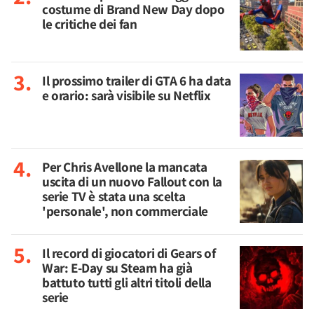
costume di Brand New Day dopo
le critiche dei fan
Il prossimo trailer di GTA 6 ha data
e orario: sarà visibile su Netflix
Per Chris Avellone la mancata
uscita di un nuovo Fallout con la
serie TV è stata una scelta
'personale', non commerciale
Il record di giocatori di Gears of
War: E-Day su Steam ha già
battuto tutti gli altri titoli della
serie