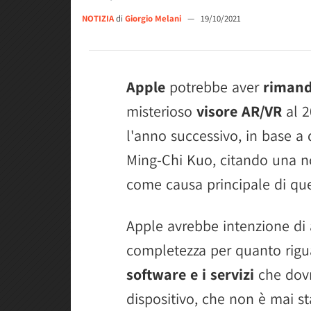
NOTIZIA
di
Giorgio Melani
—
19/10/2021
Apple
potrebbe aver
riman
misterioso
visore AR/VR
al 2
l'anno successivo, in base a q
Ming-Chi Kuo, citando una n
come causa principale di que
Apple avrebbe intenzione di 
completezza per quanto rigua
software e i servizi
che dovr
dispositivo, che non è mai 