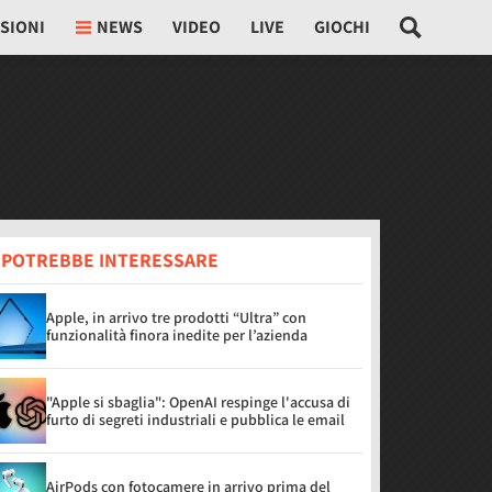
SIONI
NEWS
VIDEO
LIVE
GIOCHI
I POTREBBE INTERESSARE
Apple, in arrivo tre prodotti “Ultra” con
funzionalità finora inedite per l’azienda
"Apple si sbaglia": OpenAI respinge l'accusa di
furto di segreti industriali e pubblica le email
AirPods con fotocamere in arrivo prima del