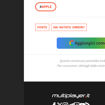
#
APPLE
FONTE
HAI NOTATO ERRORI?
Aggiungici come
Questo contenuto potrebbe includ
Per conoscere i dettagli della nostra