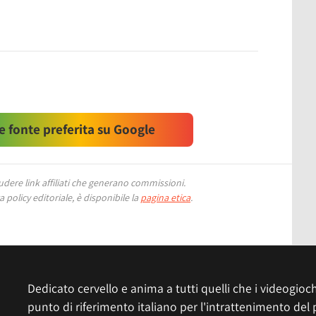
 fonte preferita su Google
ere link affiliati che generano commissioni.
 policy editoriale, è disponibile la
pagina etica
.
Dedicato cervello e anima a tutti quelli che i videogiochi
punto di riferimento italiano per l'intrattenimento del 