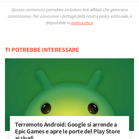
Questo contenuto potrebbe includere link affiliati che generano
commissioni.
Per conoscere i dettagli della nostra policy editoriale, è
disponibile la
pagina etica
.
TI POTREBBE INTERESSARE
Terremoto Android: Google si arrende a 
Epic Games e apre le porte del Play Store 
ai rivali