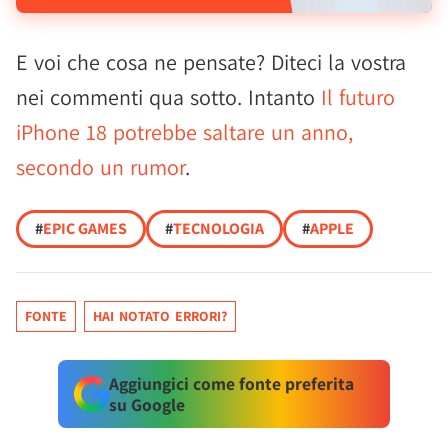
E voi che cosa ne pensate? Diteci la vostra
nei commenti qua sotto. Intanto
Il futuro
iPhone 18 potrebbe saltare un anno,
secondo un rumor
.
#
EPIC GAMES
#
TECNOLOGIA
#
APPLE
FONTE
HAI NOTATO ERRORI?
Aggiungici come fonte preferita
su Google