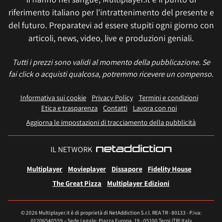
riferimento italiano per l'intrattenimento del presente e
del futuro. Preparatevi ad essere stupiti ogni giorno con
articoli, news, video, live e produzioni geniali.
Tutti i prezzi sono validi al momento della pubblicazione. Se
fai click o acquisti qualcosa, potremmo ricevere un compenso.
Informativa sui cookie
Privacy Policy
Termini e condizioni
Etica e trasparenza
Contatti
Lavora con noi
Aggiorna le impostazioni di tracciamento della pubblicità
IL NETWORK
Multiplayer
Movieplayer
Dissapore
Fidelity House
The Great Pizza
Multiplayer Edizioni
© 2026 Multiplayer.it è di proprietà di NetAddiction S.r.l. REA TR - 80133 - P.iva:
01206540559 – Sede Legale: Piazza Europa, 19 - 05100 Terni (TR) Italy