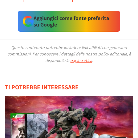
Aggiungici come fonte preferita
su Google
Questo contenuto potrebbe includere link affiliati che generano
commissioni.
Per conoscere i dettagli della nostra policy editoriale, è
disponibile la
pagina etica
.
TI POTREBBE INTERESSARE