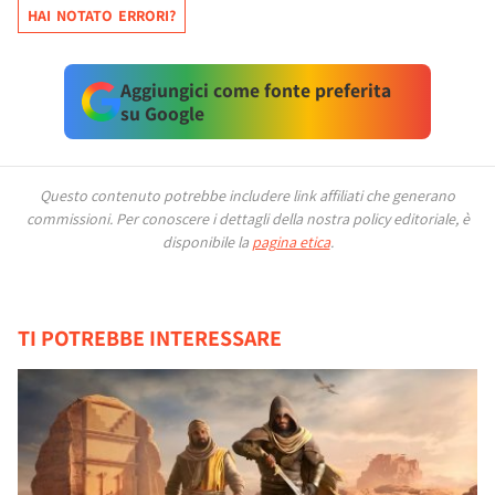
HAI NOTATO ERRORI?
Aggiungici come fonte preferita
su Google
Questo contenuto potrebbe includere link affiliati che generano
commissioni.
Per conoscere i dettagli della nostra policy editoriale, è
disponibile la
pagina etica
.
TI POTREBBE INTERESSARE